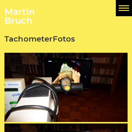
Martin
HOME
Bruch
BruchLandungen
TachometerFotos
Paragleitflug
KofferRäume
TachometerFotos
handbikemovie
fenster / drei sätze
Gegenüber/Opposite
home.movie