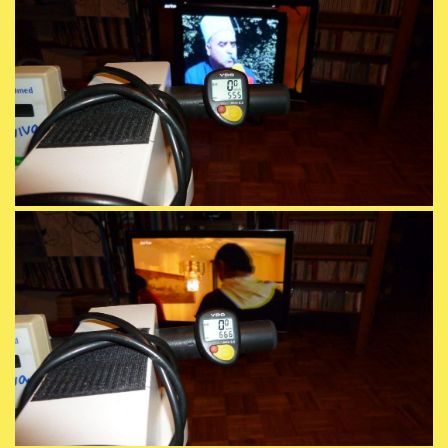
Waggonausblicke
bruchstücke lokal-global
AufBruch 1-2-3
iPhonePortraitSignaturen
FensterBlicke
Lichtbilder
iPhone Malerei
Paternoster
Vita
Ausstellungen/Filme